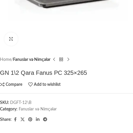
Click to enlarge
Home
Fanuslar və Nimçələr
GN 1\2 Qara Fanus PC 325×265
Compare
Add to wishlist
SKU:
DGFT-12\B
Category:
Fanuslar və Nimçələr
Share: