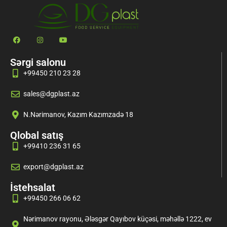
Sərgi salonu
+99450 210 23 28
sales@dgplast.az
N.Nərimanov, Kazım Kazımzadə 18
Qlobal satış
+99410 236 31 65
export@dgplast.az
İstehsalat
+99450 266 06 62
Nərimanov rayonu, Ələsgər Qayıbov küçəsi, məhəllə 1222, ev