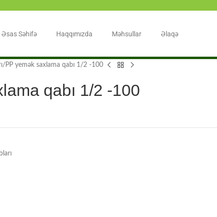
Əsas Səhifə
Haqqımızda
Məhsullar
Əlaqə
ı
PP yemək saxlama qabı 1/2 -100
lama qabı 1/2 -100
ları