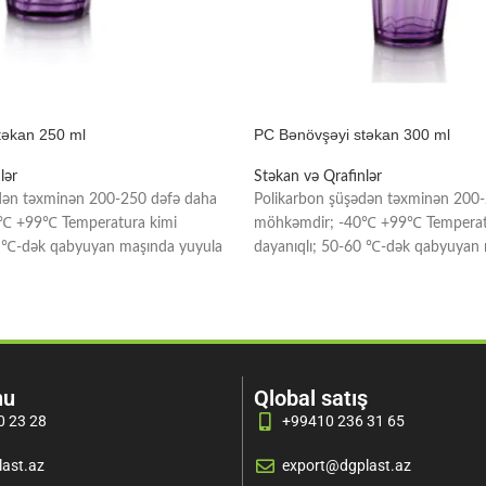
təkan 250 ml
PC Bənövşəyi stəkan 300 ml
lər
Stəkan və Qrafinlər
dən təxminən 200-250 dəfə daha
Polikarbon şüşədən təxminən 200
℃ +99℃ Temperatura kimi
möhkəmdir; -40℃ +99℃ Temperat
0 ℃-dək qabyuyan maşında yuyula
dayanıqlı; 50-60 ℃-dək qabyuyan 
bilər; Yağ, sous,
nu
Qlobal satış
0 23 28
+99410 236 31 65
ast.az
export@dgplast.az