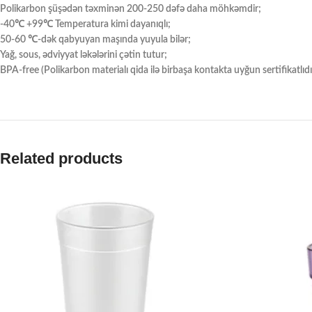
Polikarbon şüşədən təxminən 200-250 dəfə daha möhkəmdir;
-40℃ +99℃ Temperatura kimi dayanıqlı;
50-60 ℃-dək qabyuyan maşında yuyula bilər;
Yağ, sous, ədviyyat ləkələrini çətin tutur;
BPA-free (Polikarbon materialı qida ilə birbaşa kontakta uyğun sertifikatlıdır
Related products