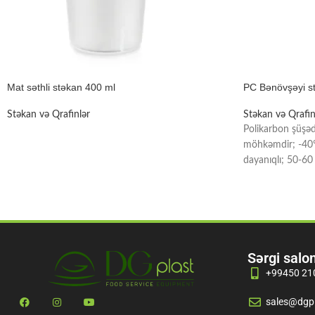
Mat səthli stəkan 400 ml
PC Bənövşəyi s
Stəkan və Qrafinlər
Stəkan və Qrafin
Polikarbon şüşə
möhkəmdir; -40
dayanıqlı; 50-6
bilər; Yağ, sous,
Sərgi salo
+99450 21
sales@dgpl