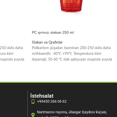
PC qırmızı stəkan 250 ml
Stəkan və Qrafinlər
-250 dəfə daha
Polikarbon şüşədən təxminən 200-250 dəfə daha
ura kimi
möhkəmdir; -40℃ +99℃ Temperatura kimi
maşında yuyula
dayanıqlı; 50-60 ℃-dək qabyuyan maşında yuyula
bilər; Yağ, sous,
İstehsalat
+99450 266 06 62
Nərimanov rayonu, Ələsgər Qayıbov küçəsi,