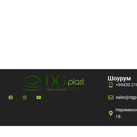
Шоурум
+99450 21
sales@dgpl
Нариманов
18.