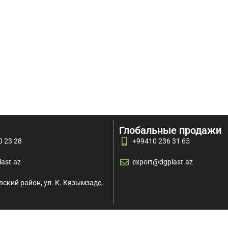
Глобальные продажи
0 23 28
+99410 236 31 65
ast.az
export@dgplast.az
ский район, ул. К. Кязымзаде,