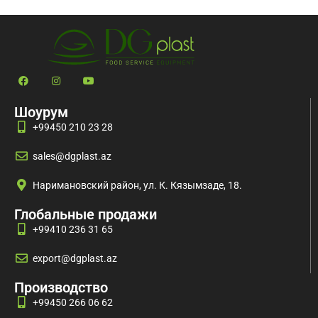
температуре
температуре
Шоурум
+99450 210 23 28
sales@dgplast.az
Наримановский район, ул. К. Кязымзаде, 18.
Глобальные продажи
+99410 236 31 65
export@dgplast.az
Производство
+99450 266 06 62