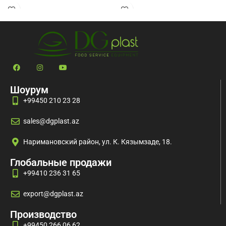
мойка в посудомоечной машине при
мойка в посудомоечной машине при
температуре
температуре
Шоурум
+99450 210 23 28
sales@dgplast.az
Наримановский район, ул. К. Кязымзаде, 18.
Глобальные продажи
+99410 236 31 65
export@dgplast.az
Производство
+99450 266 06 62