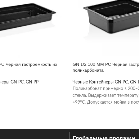
PC Чёрная гастроёмкость из
GN 1/2 100 MM PC Чёрная гастр
поликарбоната
неры GN PC, GN PP
Черные Контейнеры GN PC, GN 
Поликарбонат примерно в 200–2
стекла. Выдерживает температу
+99°C. Допускается мойка в по
машине при температуре
Глобальные продажи