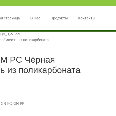
ая страница
О Нас
Продукты
Контакты
 PC, GN PP
роёмкость из поликарбоната
MM PC Чёрная
ь из поликарбоната
 GN PC, GN PP