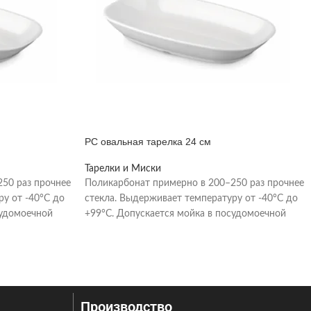
PC овальная тарелка 24 см
Тарелки и Миски
50 раз прочнее
Поликарбонат примерно в 200–250 раз прочнее
ру от -40°C до
стекла. Выдерживает температуру от -40°C до
судомоечной
+99°C. Допускается мойка в посудомоечной
машине при температуре
Производство