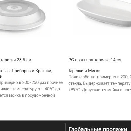
тарелки 23.5 см
PC овальная тарелка 14 см
ловых Приборов и Крышки
,
Тарелки и Миски
ки
Поликарбонат примерно в 200–2
примерно в 200–250 раз прочнее
стекла. Выдерживает температу
ивает температуру от -40°C до
+99°C. Допускается мойка в по
ется мойка в посудомоечной
машине при температуре
мпературе
Глобальные продажи