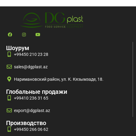
температуре
температуре
Шоурум
+99450 210 23 28
sales@dgplast.az
Наримановский район, ул. К. Кязымзаде, 18.
Глобальные продажи
+99410 236 31 65
export@dgplast.az
Производство
+99450 266 06 62