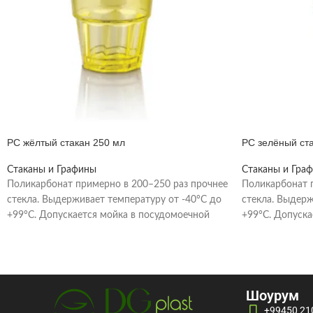
PC жёлтый стакан 250 мл
PC зелёный ст
Стаканы и Графины
Стаканы и Гра
Поликарбонат примерно в 200–250 раз прочнее
Поликарбонат 
стекла. Выдерживает температуру от -40°C до
стекла. Выдерж
+99°C. Допускается мойка в посудомоечной
+99°C. Допуска
машине при температуре
машине при те
Шоурум
+99450 21