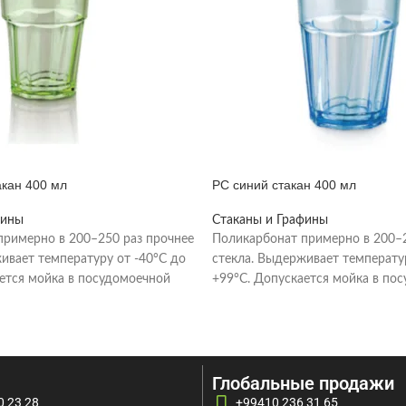
акан 400 мл
PC синий стакан 400 мл
фины
Стаканы и Графины
примерно в 200–250 раз прочнее
Поликарбонат примерно в 200–2
ивает температуру от -40°C до
стекла. Выдерживает температу
ется мойка в посудомоечной
+99°C. Допускается мойка в по
мпературе
машине при температуре
Глобальные продажи
0 23 28
+99410 236 31 65