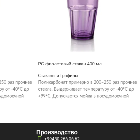
PC фиолетовый стакан 400 мл
Стаканы и Графины
50 раз прочнее
Поликарбонат примерно в 200–250 раз прочнее
ру от -40°C до
стекла. Выдерживает температуру от -40°C до
судомоечной
+99°C. Допускается мойка в посудомоечной
машине при температуре
Производство
+99450 266 06 62