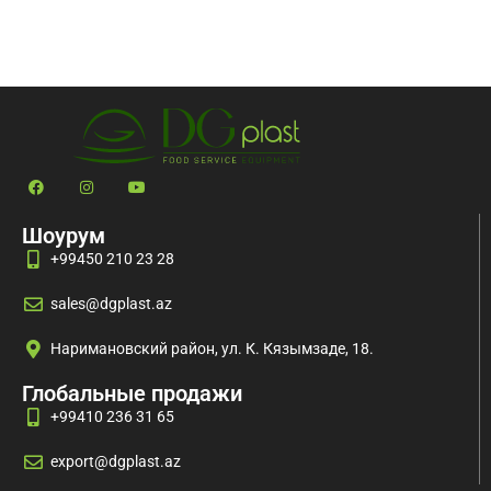
Шоурум
+99450 210 23 28
sales@dgplast.az
Наримановский район, ул. К. Кязымзаде, 18.
Глобальные продажи
+99410 236 31 65
export@dgplast.az