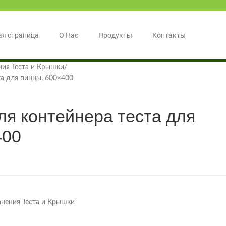
ая страница
О Нас
Продукты
Контакты
ния Теста и Крышки
та для пиццы, 600×400
ля контейнера теста для
400
анения Теста и Крышки