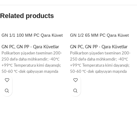
Related products
GN 1/1 100 MM PC Qara Küvet
GN 1/2 65 MM PC Qara Küvet
GN PC, GN PP - Qara Küvetlər
GN PC, GN PP - Qara Küvetlər
Polikarbon şüşədən təxminən 200-
Polikarbon şüşədən təxminən 200-
250 dəfə daha möhkəmdir; -40℃
250 dəfə daha möhkəmdir; -40℃
+99℃ Temperatura kimi dayanıqlı;
+99℃ Temperatura kimi dayanıqlı;
50-60 ℃-dək qabyuyan maşında
50-60 ℃-dək qabyuyan maşında
yuyula bilər; Yağ, sous,
yuyula bilər; Yağ, sous,