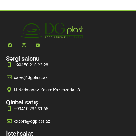
Sərgi salonu
+99450 210 23 28
sales@dgplast.az
N.Nərimanov, Kazım Kazımzadə 18
Qlobal satış
+99410 236 31 65
export@dgplast.az
İstehsalat